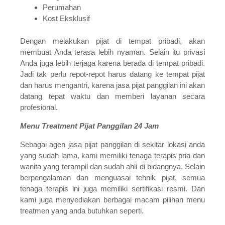
Jalan Kabupaten Jogja / Spa Jogja 2019 / Spa Morpheus
Perumahan
Jogja / De Wave Jogja City Mall / Spa Mansion Jogja / Nadila
Kost Eksklusif
Spa Jogja / Orchid Spa Jogja Kaskus / Paket Flaurent Salon
Jogja / Jayakarta Jogja Hotel / Spa Hotel Jogja Kaskus /
Ndalem Nuriyyat Villa Jogja / Salon Spa Plus Jogja / Salon
Dengan melakukan pijat di tempat pribadi, akan
Plus Plus Yogyakarta / Jogja Spa Kaskus / Abella Spa Jogja /
membuat Anda terasa lebih nyaman. Selain itu privasi
Spa and Massage Yogyakarta / Spa Di Jogja Terbaik / Spa Jl
Anda juga lebih terjaga karena berada di tempat pribadi.
Magelang Jogja / Jari Menari Jogja / Lowongan Kerja Spa Di
Jadi tak perlu repot-repot harus datang ke tempat pijat
Hotel Jogja / New Red Cliff Spa Jogja / Wave Spa Jogja / Spa
dan harus mengantri, karena jasa pijat panggilan ini akan
Di Jogja Untuk Pria / Spa Terbaik Di Yogyakarta / Villa
datang tepat waktu dan memberi layanan secara
Cangkringan Jogja / Salon Plus Jogja Kaskus / Yurris Spa
Jogja / Red Cliff Spa Jogja Kaskus / Kenssa Spa Jogja / Men
profesional.
Spa Jogja / Wave Massage Jogja
Menu Treatment Pijat Panggilan 24 Jam
Sebagai agen jasa pijat panggilan di sekitar lokasi anda
yang sudah lama, kami memiliki tenaga terapis pria dan
wanita yang terampil dan sudah ahli di bidangnya. Selain
berpengalaman dan menguasai tehnik pijat, semua
tenaga terapis ini juga memiliki sertifikasi resmi. Dan
kami juga menyediakan berbagai macam pilihan menu
treatmen yang anda butuhkan seperti.