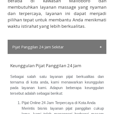
berada di kawasan Malioboro dan
membutuhkan layanan massage yang nyaman
dan terpercaya, layanan ini dapat menjadi
pilihan tepat untuk membantu Anda menikmati
waktu istirahat yang lebih berkualitas.
Pijat Panggilan 24 Jam Sekitar
Go Massage Yogyakarta / Iklan Pijat Panggilan Jogja / Info
Keunggulan Pijat Panggilan 24 Jam
Pijat Panggilan Jogja / Jasa Pijat Panggilan Jogja / Jogja
Nightlife Kaskus 2020 / Massage Prambanan / Pengalaman
Pijat Panggilan Jogja / Pijat Jogja Umbulharjo / Pijat
Sebagai salah satu layanan pijat berkualitas dan
Panggilan Jogja 2021 / Pijat Panggilan Jogja 24 Jam 2021/
ternama di kota anda, kami menawarkan keunggulan
Pijat Panggilan Jogja Bantul Daerah Istimewa Yogyakarta /
pada layanan kami. Adapun beberapa keunggulan
Pijat Panggilan Jogja Daerah Istimewa Yogyakarta / Pijat
tersebut adalah sebagai berikut:
Panggilan Jogja Facebook / Pijat Panggilan Jogja Kabupaten
Sleman Daerah Istimewa Yogyakarta / Pijat Panggilan Jogja
Pijat Online 24 Jam Terpercaya di Kota Anda
Kota Yogyakarta Daerah Istimewa Yogyakarta / Pijat Xt
Square / Thai Massage Yogyakarta / Spa 24 Jam Yogyakarta
Merintis bisnis layanan pijat panggilan cukup
/ Spa Jogja / Twitter Spa Jogja / Tukang Pijat Panggilan
lama, kami telah menangani berbagai macam