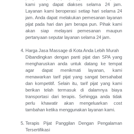
Jogja / Fabe Bella Spa Jogja / Spa Jogja Kaskus / Spa Jogja
kami yang dapat diakses selama 24 jam.
2021 / Spa Plus Plus Jogja / Rajaklana Resort Jogja / Raja
Layanan kami beroperasi setiap hari selama 24
Klana Jogja / The Jayakarta Hotel Jogja / Salon Spa Jogja /
jam. Anda dapat melakukan pemesanan layanan
Spa Di Yogyakarta / Jayakarta Jogja / Arabella Spa and Salon
Jogja / Martha Tilaar Salon Day Spa Yogyakarta / Arabella
pijat pada hari dan jam berapa pun. Pihak kami
Spa Jogja / Massage Spa Di Jogja / Spa Jogja Plus / The
akan siap melayani pemesanan maupun
Cangkringan Jogja Villas and Spa / Amanda Spa Jogja / The
pertanyaan seputar layanan selama 24 jam.
Cangkringan Jogja Villas / Spa Jogja Murah / Spa Jogja
Terdekat / Rosella Spa Jogja / Tempat Spa Di Jogja Yang
Harga Jasa Massage di Kota Anda Lebih Murah
Bagus / Optimus Spa Jogja / Avail Spa Jogja Instagram / Blue
Dibandingkan dengan panti pijat dan SPA yang
Ocean Spa Jogja / Spa Di Jogja Plus / Twitter Spa Jogja / Spa
mengharuskan anda untuk datang ke tempat
Murah Di Jogja / Spa Terbaik Di Jogja / Spa Plus Di Jogja
2019 / Spa Jogja 24 Jam / Spa Massage Di Jogja / Delta Spa
agar dapat menikmati layanan, kami
Yogyakarta / Telaga Spa Jogja / Tempat Spa Di Jogja / Hotel
menawarkan tarif pijat yang sangat bersahabat
Plataran Borobudur Yogyakarta / Salon Dan Spa Jogja /
dan kompetitif. Selain itu, tarif pijat yang kami
Ndalem Nuriyyat Jogja / Yaya Spa Jogja / Hotel Di Jogja Yang
berikan telah termasuk di dalamnya biaya
ADA Spa Plus / Spa Hotel Jogja / Flaurent Spa Jogja /
transportasi dari terapis. Sehingga anda tidak
Cangkringan Jogja Villas & Spa / Spa Couple Jogja / Harga
perlu khawatir akan mengeluarkan cost
Spa Di Jogja / Spa Kaskus Jogja / The Jayakarta Jogja / Spa
Plus Di Jogja / De Wave Spa Jogja / Adinda Spa Jogja / Green
tambahan ketika menggunakan layanan kami.
Spa Jogja / Avail Jogja Spa / Nadila Salon Spa Jogja / Spa
Massage Jogja / Spa Di Jogja Kaskus / Plataran Resort Jogja
Terapis Pijat Panggilan Dengan Pengalaman
/ Spa Plus Dekat Malioboro Jogja / Tamansari Puspa Spa
Tersertifikasi
Yogyakarta / Tempat Spa Jogja / Rainbow Salon Jogja /