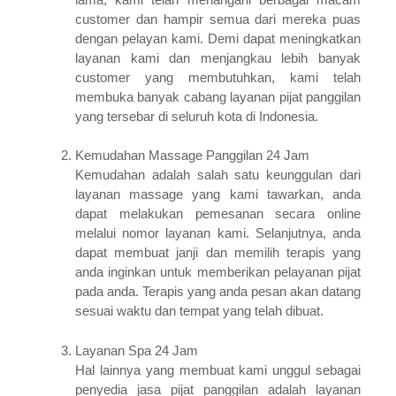
Terdekat Dari Lokasi Saya / Tukang Urut Terdekat Dari
customer dan hampir semua dari mereka puas
Lokasi Saya / Massage Panggilan / Massage Panggilan
dengan pelayan kami. Demi dapat meningkatkan
Terdekat Dari Lokasi Saya / Massage Terdekat Dari Lokasi
layanan kami dan menjangkau lebih banyak
Saya / Massage Terdekat Dari Lokasi Saya Sekarang / Pijat
customer yang membutuhkan, kami telah
Panggilan / Pijat Panggilan Terdekat / Pijat Panggilan
membuka banyak cabang layanan pijat panggilan
Terdekat Dari Lokasi Saya / Pijat Panggilan Terdekat Dari
Lokasi Saya Saat Ini / Pijat Panggilan Terdekat Lokasi Saya /
yang tersebar di seluruh kota di Indonesia.
Pijat Terdekat Lokasi Saya / Pijat Urut Terdekat Dari Lokasi
Saya / Jasa Pijat Panggilan Babarsari/ Jasa Pijat Panggilan
Kemudahan Massage Panggilan 24 Jam
Jalan Kabupaten / Tidak Menerima Cewek Bookingan Jogja
Kemudahan adalah salah satu keunggulan dari
/ Bukan Bookingan Jogja Murah / Tukang Pijat Wanita /
layanan massage yang kami tawarkan, anda
Tukang Pijat Wanita Muda / Bukan Salon Plus-Plus Jogja /
dapat melakukan pemesanan secara online
Hanya Pijat Panggilan 24 Jam Terdekat / Spa Jogja /
Sheraton Jogja / Hotel Sheraton Jogja / Graha Spa Jogja /
melalui nomor layanan kami. Selanjutnya, anda
Hotel Jayakarta Jogja / Spa Di Jogja / Griya Bugar Jogja /
dapat membuat janji dan memilih terapis yang
Morpheus Spa Jogja / Jayakarta Hotel Jogja / The
anda inginkan untuk memberikan pelayanan pijat
Cangkringan Jogja Villas & Spa / Spa Jogja 2020 / Spa
pada anda. Terapis yang anda pesan akan datang
Panggilan Jogja / Avail Spa Jogja / Spa Yogyakarta /
sesuai waktu dan tempat yang telah dibuat.
Morpheus Jogja / Red Cliff Jogja / Sheraton Hotel Jogja /
Spa Plus Jogja / Sambi Resort Jogja / Orchid Spa Jogja / Spa
Pria Jogja / Royal Spa Jogja / De Wave Jogja / Rajaklana Jogja
Layanan Spa 24 Jam
/ Delta Spa Jogja / Aiyana Spa Jogja / Martha Tilaar Jogja /
Hal lainnya yang membuat kami unggul sebagai
Kaskus Spa Jogja / Red Cliff Spa Jogja / Sheraton Mustika
penyedia jasa pijat panggilan adalah layanan