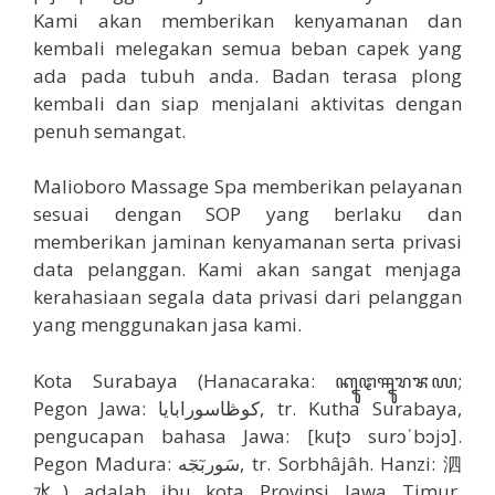
Kami akan memberikan kenyamanan dan
kembali melegakan semua beban capek yang
ada pada tubuh anda. Badan terasa plong
kembali dan siap menjalani aktivitas dengan
penuh semangat.
Malioboro Massage Spa memberikan pelayanan
sesuai dengan SOP yang berlaku dan
memberikan jaminan kenyamanan serta privasi
data pelanggan. Kami akan sangat menjaga
kerahasiaan segala data privasi dari pelanggan
yang menggunakan jasa kami.
Kota Surabaya (Hanacaraka: ꦏꦹꦛꦯꦹꦫꦨꦪ;
Pegon Jawa: كوڟاسورابايا, tr. Kutha Surabaya,
pengucapan bahasa Jawa: [kuʈɔ surɔˈbɔjɔ].
Pegon Madura: سَوربٓجٓه, tr. Sorbhâjâh. Hanzi: 泗
水) adalah ibu kota Provinsi Jawa Timur,